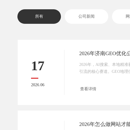
所有
公司新闻
网
17
2026年，AI搜索、本地精
引流的核心赛道。GEO地理
小企业精准触达周边客源、
2026.06
段，成为众多企业布局线上的
查看详情
化市场服务商鱼龙混杂，不
法适配滞后、售后无保障、
花钱却没流量、优化无转化
2026年全新的算法迭代和市
司