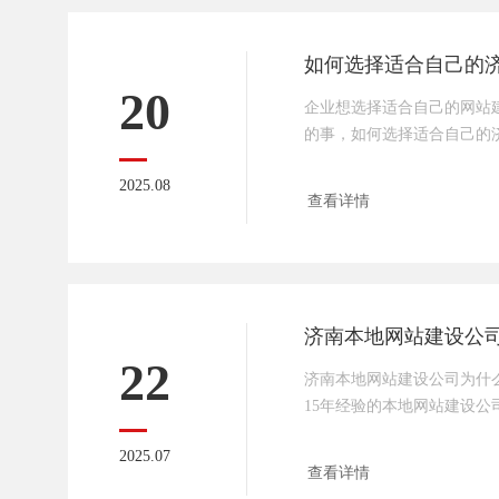
动最终解释权归济南传承网
动
如何选择适合自己的
20
企业想选择适合自己的网站
的事，如何选择适合自己的
合自身需求、预算和企业特
2025.08
络的一些实用建议，帮助你
查看详情
司。1. 明确自身需求和目
网、电商平台、功能复杂的
数据交互），还是小程序 /
术要求差异大。核心功能：是
付
22
济南本地网站建设公司为什
15年经验的本地网站建设公
客户的青睐，今天就讲讲传
2025.07
公司中的优势。技术实力雄
查看详情
精通数据库、程序开发，有