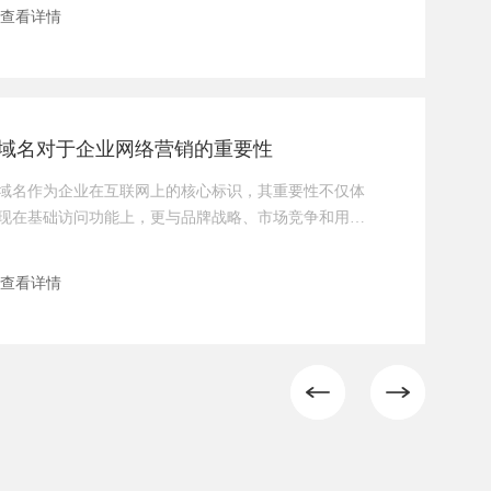
以说，做好企业官网是企业网络营销的第一步，也是整
查看详情
个营销策略成功实施的基石。以下几点传承网络深入阐
述了企业官网的重要性，特别是其作为流量最终落地页
的关键作用。1. 品牌形象的塑造窗口企业官网是公众接
触和了解企业的第一站，它直接反映了企业的品牌形
象、价值观以及专
域名对于企业网络营销的重要性
域名作为企业在互联网上的核心标识，其重要性不仅体
现在基础访问功能上，更与品牌战略、市场竞争和用户
信任深度绑定。以下是域名对企业价值的全方位解析：
一、品牌价值的数字化延伸1. 品牌符号的线上映射 - 域
查看详情
名是品牌名称的“数字商标”，如“taobao.com”直接对
应“淘宝”，形成用户心智中的强关联。 - 案例：京东斥
资3000万收购JD.com，替代原域名360buy.com，实现品