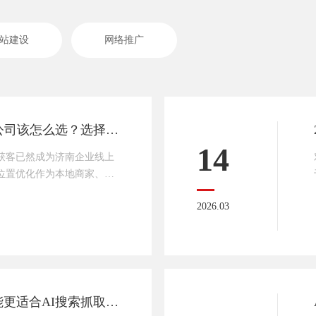
站建设
网络推广
2026年济南GEO优化公司该怎么选？选择传承网络的理由
14
准获客已然成为济南企业线上
位置优化作为本地商家、中
抢占区域搜索流量的关键手
2026.03
刚需。但当下济南GEO优
少公司存在模板化运营、算
效果虚标等问题，很多企业
，白白浪费营销预算。在
场环境下，选对GEO优化公
2026年怎么做网站才能更适合AI搜索抓取？抓住这6个核心要点，流量翻倍