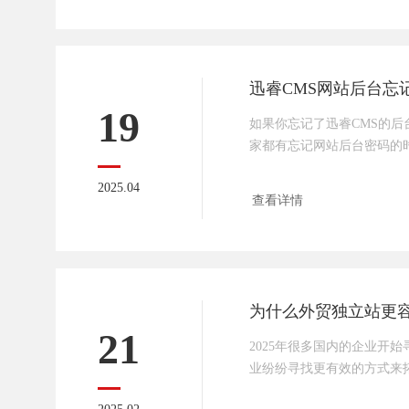
秀的美工设计师组成。能保
性和稳定性，同时专业美工
网络营销及公司品牌形象宣
公司拥有多名从
19
如果你忘记了迅睿CMS的后
家都有忘记网站后台密码的
家分享一下迅睿CMS网站后
2025.04
骤就可以实现密码重置了。
查看详情
数据库（如PHPmyadmin、Nav
表dr_member，找到admin
为：9042140ea7f20dd410a546
为什么外贸独立站更
21
2025年很多国内的企业开
业纷纷寻找更有效的方式来
率。而外贸独立站，正逐渐