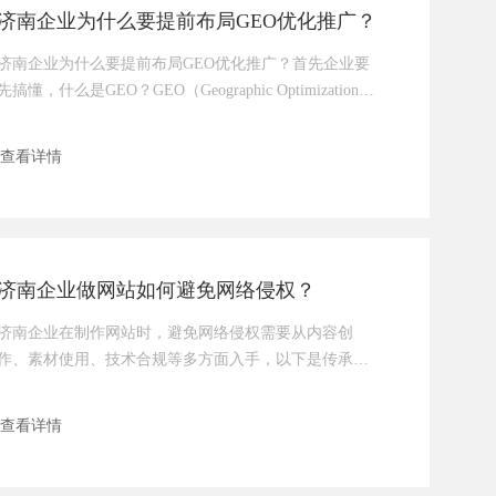
济南企业为什么要提前布局GEO优化推广？
济南企业为什么要提前布局GEO优化推广？首先企业要
先搞懂，什么是GEO？GEO（Geographic Optimization）
即地理位置优化，是针对 “本地搜索场景” 的精准推广方
式。简单说：当济南用户在百度、高德、抖音等平台搜
查看详情
索 “济南 XX 公司”“济南附近 XX 服务”“历下区 XX 产
品” 时，通过 GEO 优化的企业，能优先出现在搜索结果
首页，让有即时需求的本地客户第一时间找到你。比如
济南企业做网站如何避免网络侵权？
济南企业在制作网站时，避免网络侵权需要从内容创
作、素材使用、技术合规等多方面入手，以下是传承网
络的一些具体建议：一、规范内容创作与使用原创内容
优先网站的文字、图片、视频等核心内容尽量原创，避
查看详情
免直接复制其他网站的内容（包括产品描述、新闻资讯
等）。若引用他人内容，需注明来源和作者，并确保符
合 “合理使用” 范围（如少量引用用于评论、介绍）。合