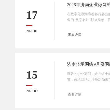
17
在数字化浪潮席卷各行各业的
业的“数字名片”那么简单，
承接流量的核心获客载体。
2026.01
家靠谱的建站服务商，远比搭
查看详情
要。在众多服务商中，深耕本
成为无数济南企业的首选—
为它始终踩准本地市场脉搏
站做成“赚钱工具”。济南企
60%的
济南传承网络9月份网
15
尊敬的企业家们，金九银十
节，传承网络九月份活动来
动，错过再等一年！具体活
2025.09
业400电话一个；2，做定
查看详情
动；3，做定制网站赠送网站安
做网站送精美茶叶一盒（总计
做网站赠送一个季度GEO；