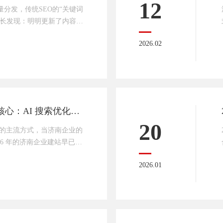
12
流量分发，传统SEO的“关键词
站长发现：明明更新了内容、
被AI搜索有效抓取，流量
2026.02
I搜索与传统搜索的逻辑早
配关键词”，而是“理解语
只有读懂AI的抓取偏好，才
而出。不同于传统搜索引擎
AI搜索（如豆
2026 济南企业建站新核心：AI 搜索优化才是流量破局关键
20
息的主流方式，当济南企业的
26 年的济南企业建站早已不
。企业建站必须紧跟 AI 时
2026.01
索优化融入建站全流程，让网站
 生态中精准获客的核心载
从 “关键词匹配” 到 “语
显示，国内 AI 搜索月活已