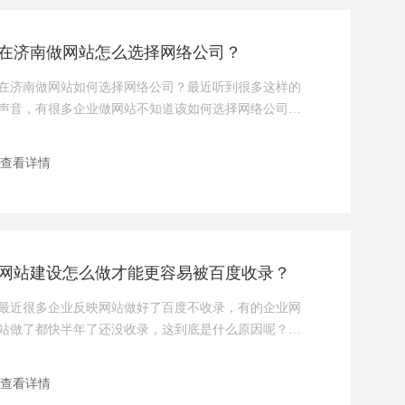
法使用素材图片 / 视频：避免使用百度图片等来源不明
的素材，
在济南做网站怎么选择网络公司？
在济南做网站如何选择网络公司？最近听到很多这样的
声音，有很多企业做网站不知道该如何选择网络公司，
生怕选错了公司再多花一份冤枉钱。那今天传承云小编
就和大家一起聊聊，如何在济南选择一家靠谱的网站建
查看详情
设公司。1，很多人选网络公司第一步肯定是在百度上搜
一下“济南网站建设公司”，搜索的时候会出来很多济南
网络公司，那到底选哪家才合适呢？一般最上面的是百
度竞价推广的广告位，也就是在百度上 花了钱的，这样
的网络公司
网站建设怎么做才能更容易被百度收录？
最近很多企业反映网站做好了百度不收录，有的企业网
站做了都快半年了还没收录，这到底是什么原因呢？什
么样子的网站才能更适合百度抓取呢？今天传承云和大
家一起分享一下，网站建设如何做才能更容易被百度收
查看详情
录。在如今的互联网时代，网站已成为企业和个人展示