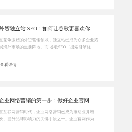
形象、传播信息的重要窗口。而要让网站发挥最大价
值，被百度等搜索引擎收录是关键的第一步。那么，网
站建设怎么做才能更容易被百度收录呢？下面我将为大
家详细介绍一些实用
外贸独立站 SEO：如何让谷歌更喜欢你的网站
在竞争激烈的外贸营销领域，独立站已成为众多企业拓
展海外市场的重要阵地。而 谷歌SEO（搜索引擎优
化），则是让你的独立站在谷歌搜索中获取更大的流
量。接下来，传承网络就为你详细剖析外贸独立站做好
查看详情
谷歌SEO 的关键要点。精准关键词研究：瞄准靶心关键
词是用户搜索的核心，选对关键词，就相当于在 SEO 这
场战役中占据了有利地形。利用专业工具，如 Google
Keyword Planner、SEMrush
企业网络营销的第一步：做好企业官网
在互联网营销时代，企业网络营销已成为推动业务增
长、提升品牌影响力的关键手段之一。企业官网作为信
息展示与交互的核心平台，扮演着无可替代的角色。可