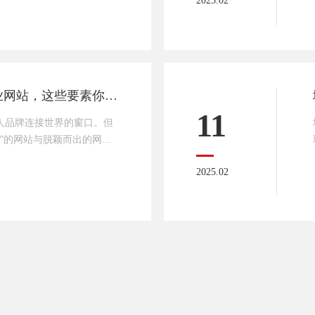
2025.02
独立站更容易成交客户呢？
国际站、中国制造），独立
承网络为你详细剖析其中的
牌形象在外贸领域，品牌是
业充分的自主权，能够根据
打造及格线以上的企业网站，这些要素你get了吗？
11
人品牌连接世界的窗口。但
”的网站与脱颖而出的网站
今天，传承网络就和大家一
2025.02
平凡走向不凡的秘密武器！
首先，记住这句话：用户体验决定
做到加载速度快如闪电⚡，
设计简洁而不失美感🎨。别忘
保在各种设备上都能完美呈