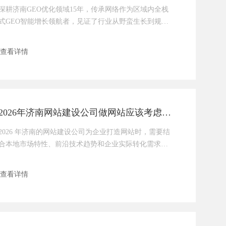
深耕济南GEO优化领域15年，传承网络作为区域内全栈
式GEO智能增长领航者，见证了行业从野蛮生长到规范
发展的全过程。在服务1200+本地企业、覆盖机械制造、
美妆、医疗等多行业的实践中，我们深刻意识到：GEO
查看详情
优化的核心竞争力，早已从“内容数量”转向“价值质
量”；未来的GEO竞争，是认知价值的竞争，是合规实力
的竞争，更是为客户创造实际商业价值的竞争。
2026年济南网站建设公司做网站应该考虑哪些因素？
2026 年济南的网站建设公司为企业打造网站时，需要结
合本地市场特性、前沿技术趋势和企业实际转化需求，
重点考虑以下七大核心因素，才能让网站不仅 “好看”，
更能 “好用、好转化”。1，本地化 GEO 优化适配济南企
查看详情
业（尤其是工业、医疗、餐饮等本地服务型行业）的核
心需求是获取本地流量，因此网站建设必须深度绑定
GEO 优化逻辑。建站时要预留本地关键词布局入口，比
如首页、产品页植入 “济南 XX 设备厂