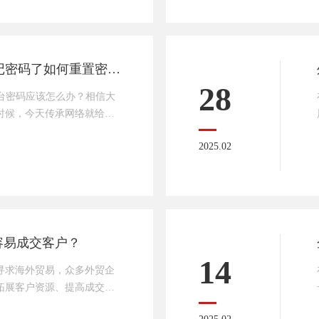
障网站系统的安全性、可靠
可设计出大气、简洁，利于
传的网站。团队经验丰富：
迅睿CMS网站后台忘记密码了如何重置密码？
28
台密码应该怎么办？相信大
时候，今天传承网络就给大
台密码如何重置？简单5个步
2025.02
1、通过数据库管理工具打开
icat Premium等）2、找到
账号记录3、将password值改
abf8
容易成交客户？
14
始寻求海外贸易，众多外贸企
拓展客户资源、提高成交
成为众多企业脱颖而出的关