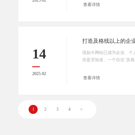
2025.02
键武器。那么，为什么外贸
查看详情
相比于B2B网站（比如阿里
站又有哪些优势呢？下面传
关键要点。一、打造专属品
企业的灵魂。独立站给予企
自
14
现如今网站已成为企业、个
你是否知道，一个仅仅“及格
之间，隔着哪些关键要素？
2025.02
探究竟，揭秘那些让网站从
查看详情
🔍1️⃣ 用户体验为王👑
一切！一个及格的网站必须
导航清晰不迷路🗺️，页面
了，响应式设计是关键，确
1
2
3
4
>
现，让