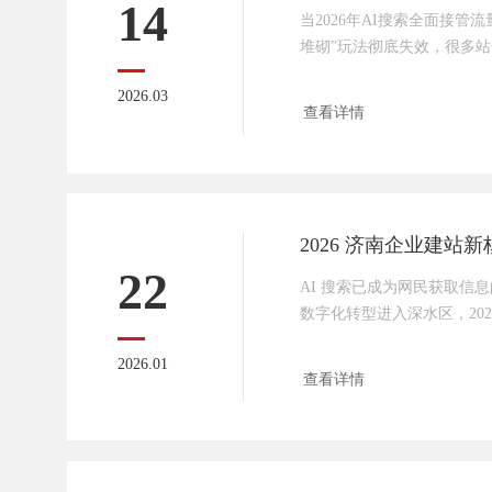
14
当2026年AI搜索全面接管
堆砌”玩法彻底失效，很多
优化了链接，网站却依然无法
2026.03
持续下滑。核心原因在于，A
查看详情
已天差地别——它不再是“匹
义、判断价值、评估体验”，
能让网站在海量信息中脱颖
依赖关键词索引，2026年的
22
AI 搜索已成为网民获取信
数字化转型进入深水区，20
是 “做个展示页面” 那么简单
2026.01
代的步伐 —— 把 AI 搜
查看详情
不仅是品牌名片，更是 AI
体。如今的搜索生态，早已完成
义理解” 的颠覆式转变。数据
突破 7.8 亿，