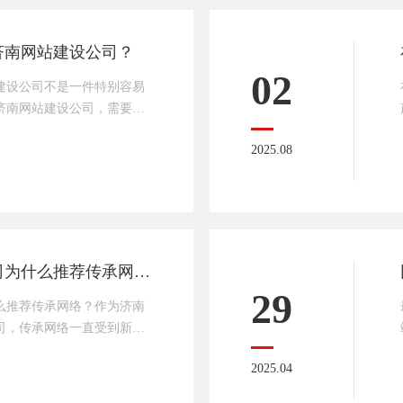
络技术有限所有，九月份活
济南网站建设公司？
02
建设公司不是一件特别容易
济南网站建设公司，需要结
点综合考量。以下是传承网
2025.08
精准匹配合适的网站建设公
标网站类型：是基础展示型官
定制化系统（如会员管理、
 移动端适配？不同类型对技
否需要 SEO 优化、在线支
济南本地网站建设公司为什么推荐传承网络？
29
么推荐传承网络？作为济南
司，传承网络一直受到新老
承网络在济南本地网站建设
2025.04
厚：传承网络技术部由多名
多年工作经验的程序员和优