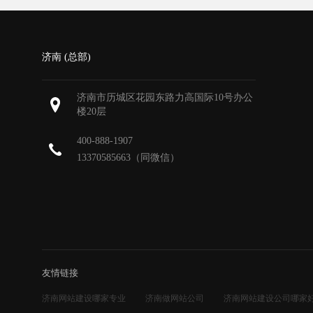
济南 (总部)
济南市历城区花园东路力高国际10号办公
楼20层
400-888-1907
13370585663（同微信）
友情链接
济南网站建设哪家专业
济南做网站公司
济南网站建设公司哪家