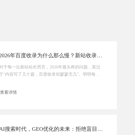
2026年百度收录为什么那么慢？新站收录慢，这样破局最有效
对于每一位新站站长而言，2026年最头疼的问题，莫过
于“内容写了几十篇，百度收录却寥寥无几”。明明每天
坚持更新，熬了数周甚至数月，site指令查询时，依旧只
有首页勉强收录，内页仿佛石沉大海，连百度蜘蛛的抓
查看详情
取痕迹都难觅踪影。不少站长吐槽：“往年新站1-2周就
能批量收录，2026年怎么突然变慢了？”其实，百度收录
变慢从不是“故意刁难”，而是2026年百度算法全面升
级，进入“质化改革”新阶段，量子蜘蛛3
AI搜索时代，GEO优化的未来：拒绝盲目投喂，深耕价值本身