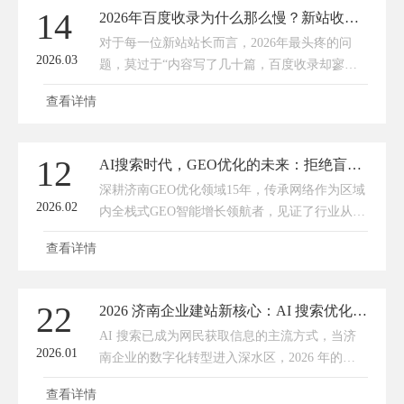
杂，不少公司存在模板化运营、算法适配滞后、
14
2026年百度收录为什么那么慢？新站收录慢，这样破局最有效
售后无保障、效果虚标等问题，很多企业花钱却
对于每一位新站站长而言，2026年最头疼的问
没流量、优化无转化，白白浪费营销预算。在
2026.03
题，莫过于“内容写了几十篇，百度收录却寥寥
2026年全新的算法迭代和市场环境下，选对GEO
无几”。明明每天坚持更新，熬了数周甚至数
优化公司
查看详情
月，site指令查询时，依旧只有首页勉强收录，
内页仿佛石沉大海，连百度蜘蛛的抓取痕迹都难
觅踪影。不少站长吐槽：“往年新站1-2周就能批
12
AI搜索时代，GEO优化的未来：拒绝盲目投喂，深耕价值本身
量收录，2026年怎么突然变慢了？”其实，百度
深耕济南GEO优化领域15年，传承网络作为区域
收录变慢从不是“故意刁难”，而是2026年百度算
2026.02
内全栈式GEO智能增长领航者，见证了行业从野
法全面升级，进入“质化改革”新阶段，量子蜘蛛
蛮生长到规范发展的全过程。在服务1200+本地
3
查看详情
企业、覆盖机械制造、美妆、医疗等多行业的实
践中，我们深刻意识到：GEO优化的核心竞争
力，早已从“内容数量”转向“价值质量”；未来的
22
2026 济南企业建站新核心：AI 搜索优化才是流量破局关键
GEO竞争，是认知价值的竞争，是合规实力的竞
AI 搜索已成为网民获取信息的主流方式，当济
争，更是为客户创造实际商业价值的竞争。
2026.01
南企业的数字化转型进入深水区，2026 年的济
南企业建站早已不是 “做个展示页面” 那么简
查看详情
单。企业建站必须紧跟 AI 时代的步伐 —— 把