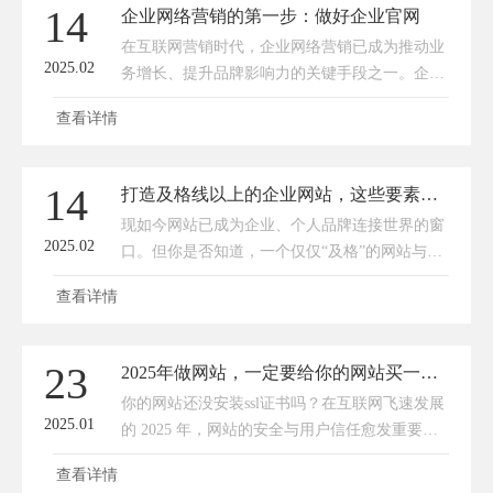
14
企业网络营销的第一步：做好企业官网
势呢？下面传承网络为你详细剖析其中的关键要
在互联网营销时代，企业网络营销已成为推动业
点。一、打造专属品牌形象在外贸领域，品牌是
2025.02
务增长、提升品牌影响力的关键手段之一。企业
企业的灵魂。独立站给予企业充分的自主权，能
官网作为信息展示与交互的核心平台，扮演着无
够根据自
查看详情
可替代的角色。可以说，做好企业官网是企业网
络营销的第一步，也是整个营销策略成功实施的
基石。以下几点传承网络深入阐述了企业官网的
14
打造及格线以上的企业网站，这些要素你get了吗？
重要性，特别是其作为流量最终落地页的关键作
现如今网站已成为企业、个人品牌连接世界的窗
用。1. 品牌形象的塑造窗口企业官网是公众接触
2025.02
口。但你是否知道，一个仅仅“及格”的网站与脱
和了解企业的第一站，它直接反映了企业的品牌
颖而出的网站之间，隔着哪些关键要素？今天，
形象、价值观以及专
查看详情
传承网络就和大家一探究竟，揭秘那些让网站从
平凡走向不凡的秘密武器！🔍1️⃣ 用户体验为王
👑首先，记住这句话：用户体验决定一切！一个
23
2025年做网站，一定要给你的网站买一个ssl安全证书
及格的网站必须做到加载速度快如闪电⚡，导航
你的网站还没安装ssl证书吗？在互联网飞速发展
清晰不迷路🗺️，页面设计简洁而不失美感🎨。
2025.01
的 2025 年，网站的安全与用户信任愈发重要。
别忘了，响应式设计是关键，确保在各种设备上
当你着手搭建网站时，有一个关键要点绝不能忽
都能完美呈现，让
查看详情
视 —— 为你的网站购买一个 SSL 证书。它就像