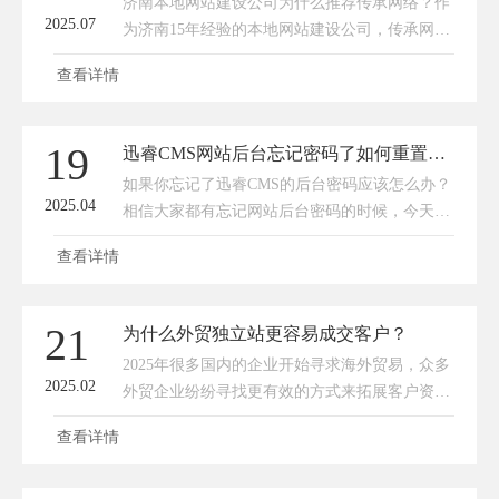
济南本地网站建设公司为什么推荐传承网络？作
网络公司，那到底选哪家才合适呢？一般最上面
2025.07
为济南15年经验的本地网站建设公司，传承网络
的是百度竞价推广的广告位，也就是在百度上
一直受到新老客户的青睐，今天就讲讲传承网络
花了钱的，这样的网络公司
查看详情
在济南本地网站建设公司中的优势。技术实力雄
厚：传承网络技术部由多名精通数据库、程序开
发，有多年工作经验的程序员和优秀的美工设计
19
迅睿CMS网站后台忘记密码了如何重置密码？
师组成。能保障网站系统的安全性、可靠性和稳
如果你忘记了迅睿CMS的后台密码应该怎么办？
定性，同时专业美工可设计出大气、简洁，利于
2025.04
相信大家都有忘记网站后台密码的时候，今天传
网络营销及公司品牌形象宣传的网站。团队经验
承网络就给大家分享一下迅睿CMS网站后台密码
丰富：公司拥有多名从
查看详情
如何重置？简单5个步骤就可以实现密码重置
了。1、通过数据库管理工具打开数据库（如
PHPmyadmin、Navicat Premium等）2、找到表
21
为什么外贸独立站更容易成交客户？
dr_member，找到admin账号记录3、将password
2025年很多国内的企业开始寻求海外贸易，众多
值改为：9042140ea7f20dd410a546abf8
2025.02
外贸企业纷纷寻找更有效的方式来拓展客户资
源、提高成交率。而外贸独立站，正逐渐成为众
查看详情
多企业脱颖而出的关键武器。那么，为什么外贸
独立站更容易成交客户呢？相比于B2B网站（比
如阿里国际站、中国制造），独立站又有哪些优