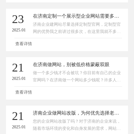
网站的 “安全卫士”，在多个方面发挥着至关重要
的作用。一、保障数据传输安全[关键要点 1]：
23
在济南定制一个展示型企业网站需要多少钱？
SSL 证书的核心功能是加密数据传输。在用户与
济南企业建网站尽量选择定制型官网，定制型官
网站交互过程中，无论是登录信息、支付数据还
2025.01
网的优势我之前讲过很多次，在这里我就不多讲
是其他隐私内容，都可能在网络中传输
了。那在济南定制一个企业官网大约多少钱呢？
查看详情
今天传承网络就和大家一起分享一下，影响济南
定制企业展示型官网价格的因素。网站功能需
求：基础展示型官网，仅包含首页、公司介绍、
21
在济南做网站，别被低价格蒙蔽双眼
产品展示、联系方式等页面，功能简单，价格相
做一个多少钱才不会被坑？你目前有自己的企业
对较低，一般在 3000 元 - 5000 元左右。若需添
2025.01
官网吗？在济南做一个网站多少钱呢？许多人往
加如在线客服、留言表单、搜索功能等交互功
往会被低价所吸引，却忽略了背后可能隐藏的问
能，开发难
查看详情
题。今天，传承网络就来谈谈在济南做网站，一
定不要被低价格蒙蔽的原因，同时深入剖析定制
网站和模板网站的区别。一、模板网站看似便
21
济南企业做网站改版，为何优先选择老牌建站公司？
宜，实则暗藏隐患千篇一律的设计模板网站最大
您的企业网站改版了吗？对于济南的企业来说，
的特点就是套用现成的模板，这就导致了网站在
2025.01
随着市场环境的变化和自身发展的需求，网站改
设计上缺乏独特性。在济南，如果你选择模板网