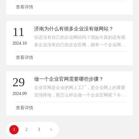
版成为了必然。然而，在选择建站公司进行改版
站，很可能你的网站与其他
查看详情
时，企业往往面临诸多困惑。为何尽量要选择老
牌建站公司呢？下面传承网络就为您详细分析一
下选择老牌建站公司的好处。一、丰富的经验积
11
济南为什么有很多企业没有做网站？
累老牌建站公司在行业中摸爬滚打多年，经手过
你还没有自己的企业网站吗？现如今真的还有很
各类不同行业、不同规模企业的网站建设与改版
2024.10
多企业没有自己的企业官网，拥有一个企业网站
项目。他们对各种网站架构、功能需求有着深刻
似乎已经成为了企业发展的标配。然而，在济南
的理解。例如，一家服务
查看详情
这座充满活力的城市中，却有多家企业没有自己
的网站。这究竟是为什么呢？今天传承云葱哥就
和大家一起聊聊。一、成本考量对于一些小型企
29
做一个企业官网需要哪些步骤？
业来说，建立和维护一个网站需要一定的成本。
企业官网是企业的网上工厂，是企业网上的重要
包括域名注册、服务器租赁、网站设计与开发费
2024.09
宣传阵地，那怎么样去做一个企业官网呢？今天
用等。这些前期投入对于资金有限的小企业来说
葱哥就和大家一起聊聊，做一个企业官网都需要
可能是一笔不小的负担。
查看详情
哪些步骤？首先，企业在做官网之前一定要确定
做官网的目的是什么？比如您做企业官网就是为
了展示企业的形象和实力，那就做一个展示型网
1
2
3
>
站。如果是为了在网上销售产品，那就需要一个