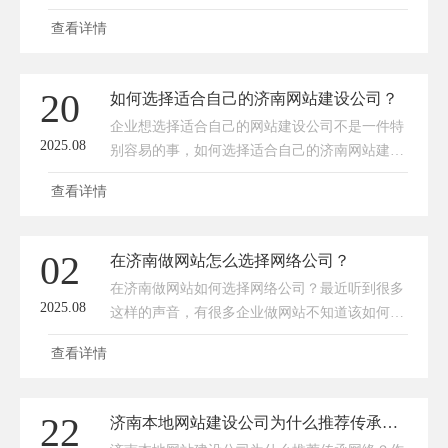
次的钜惠活动，错过再等一年！具体活动如下：
查看详情
1，做定制网站送企业400电话一个；2，做定制
网站享受买一年送一年活动；3，做定制网站赠
送网站安全证书（ssl）一年；4，做网站送精美
20
如何选择适合自己的济南网站建设公司？
茶叶一盒（总计100盒，先到先得）；5，做网站
企业想选择适合自己的网站建设公司不是一件特
赠送一个季度GEO；以上活动不可同时共享，活
2025.08
别容易的事，如何选择适合自己的济南网站建设
动最终解释权归济南传承网络技术有限所有，九
公司，需要结合自身需求、预算和企业特点综合
月份活动
查看详情
考量。以下是传承网络的一些实用建议，帮助你
精准匹配合适的网站建设公司。1. 明确自身需求
和目标网站类型：是基础展示型官网、电商平
02
在济南做网站怎么选择网络公司？
台、功能复杂的定制化系统（如会员管理、数据
在济南做网站如何选择网络公司？最近听到很多
交互），还是小程序 / 移动端适配？不同类型对
2025.08
这样的声音，有很多企业做网站不知道该如何选
技术要求差异大。核心功能：是否需要 SEO 优
择网络公司，生怕选错了公司再多花一份冤枉
化、在线支付
查看详情
钱。那今天传承云小编就和大家一起聊聊，如何
在济南选择一家靠谱的网站建设公司。1，很多
人选网络公司第一步肯定是在百度上搜一下“济
22
济南本地网站建设公司为什么推荐传承网络？
南网站建设公司”，搜索的时候会出来很多济南