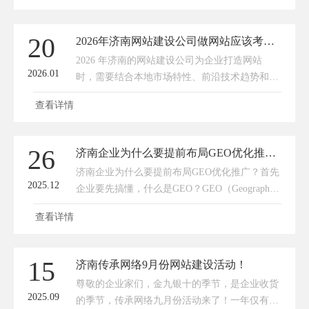
AI 搜索优化融入建站全流程，让网站不仅是品
牌名片，更是 AI 生态中精准获客的核心载体。
20
2026年济南网站建设公司做网站应该考虑哪些因素？
如今的搜索生态，早已完成从 “关键词匹配” 到
2026 年济南的网站建设公司为企业打造网站
“语义理解” 的颠覆式转变。数据显示，国内 AI
2026.01
时，需要结合本地市场特性、前沿技术趋势和企
搜索月活已突破 7.8 亿，
业实际转化需求，重点考虑以下七大核心因素，
查看详情
才能让网站不仅 “好看”，更能 “好用、好转
化”。1，本地化 GEO 优化适配济南企业（尤其
是工业、医疗、餐饮等本地服务型行业）的核心
26
济南企业为什么要提前布局GEO优化推广？
需求是获取本地流量，因此网站建设必须深度绑
济南企业为什么要提前布局GEO优化推广？首先
定 GEO 优化逻辑。建站时要预留本地关键词布
2025.12
企业要先搞懂，什么是GEO？GEO（Geographic
局入口，比如首页、产品页植入 “济南 XX 设备
Optimization）即地理位置优化，是针对 “本地搜
厂
查看详情
索场景” 的精准推广方式。简单说：当济南用户
在百度、高德、抖音等平台搜索 “济南 XX 公
司”“济南附近 XX 服务”“历下区 XX 产品” 时，
15
济南传承网络9月份网站建设活动！
通过 GEO 优化的企业，能优先出现在搜索结果
尊敬的企业家们，金九银十的季节，是企业收货
首页，让有即时需求的本地客户第一时间找到
2025.09
的季节，传承网络九月份活动来了！一年仅有一
你。比如