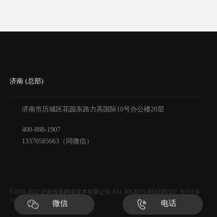
营销型网站。总之做官网一定要明确做官网的目
的。其次，选一个合适的域名，域名就像是我们
的门牌号，选好域名是网
济南 (总部)
济南市历城区花园东路力高国际10号办公楼20层
400-888-1907
13370585663（同微信）
©2010-2022
济南传承网络技术有限公司
ALL RIGHTS RESERVED.
鲁ICP备
14030534号-1
微信
电话