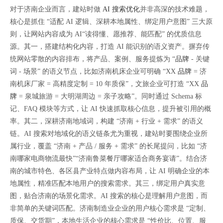
对于济南企业而言，建站时做
AI 搜索优化
并非高深的技术难题，
核心是抓住 “适配 AI 逻辑、深耕本地属性、绑定用户意图” 三大原
则，让网站内容成为 AI“读得懂、愿推荐、能匹配” 的优质信息
源。其一，搭建结构化内容，打造 AI 能识别的语义资产。摒弃传
统网站零散的内容排布，将产品、案例、服务提炼为 “
品牌
- 关键
词 - 场景” 的语义节点，比如济南机床企业可明确 “XX
品牌
= 济
南机床厂家 = 高精度定制 = 10 年质保”，文旅企业可打造 “XX
品
牌
= 泉城旅游 = 大明湖周边 = 亲子攻略”。同时通过 Schema 标
记、FAQ 模块等方式，让 AI 快速抓取核心信息，提升被引用的概
率。其二，深耕济南地域词，构建 “济南 + 行业 + 需求” 的语义
链。AI 搜索对地域化的语义链条尤为重视，建站时要围绕企业所
属行业，覆盖 “济南 + 产品 / 服务 + 需求” 的长尾提问，比如 “济
南哪家电商物流最快”“济南鲁菜餐厅哪家适合商务宴请”。结合济
南的城市特色、各区县产业特点做内容布局，让 AI 明确企业的本
地属性，精准匹配本地用户的搜索需求。其三，绑定用户真实意
图，贴合济南的场景化需求。AI 搜索的核心是理解用户意图，而
非简单的关键词匹配。济南制造业企业的用户核心需求是 “定制、
质保、交货期”，本地生活企业的核心需求是 “性价比、位置、服