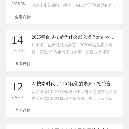
2026.06
业线上引流的核心赛道。GEO地理位置优化作为
本地商家、中小企业精准触达周边客源、抢占区
查看详情
域搜索流量的关键手段，成为众多企业布局线上
的刚需。但当下济南GEO优化市场服务商鱼龙混
杂，不少公司存在模板化运营、算法适配滞后、
14
2026年百度收录为什么那么慢？新站收录慢，这样破局最有效
售后无保障、效果虚标等问题，很多企业花钱却
对于每一位新站站长而言，2026年最头疼的问
没流量、优化无转化，白白浪费营销预算。在
2026.03
题，莫过于“内容写了几十篇，百度收录却寥寥
2026年全新的算法迭代和市场环境下，选对GEO
无几”。明明每天坚持更新，熬了数周甚至数
优化公司
查看详情
月，site指令查询时，依旧只有首页勉强收录，
内页仿佛石沉大海，连百度蜘蛛的抓取痕迹都难
觅踪影。不少站长吐槽：“往年新站1-2周就能批
12
AI搜索时代，GEO优化的未来：拒绝盲目投喂，深耕价值本身
量收录，2026年怎么突然变慢了？”其实，百度
深耕济南GEO优化领域15年，传承网络作为区域
收录变慢从不是“故意刁难”，而是2026年百度算
2026.02
内全栈式GEO智能增长领航者，见证了行业从野
法全面升级，进入“质化改革”新阶段，量子蜘蛛
蛮生长到规范发展的全过程。在服务1200+本地
3
查看详情
企业、覆盖机械制造、美妆、医疗等多行业的实
践中，我们深刻意识到：GEO优化的核心竞争
力，早已从“内容数量”转向“价值质量”；未来的