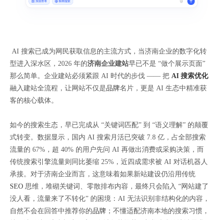
AI 搜索已成为网民获取信息的主流方式，当济南企业的数字化转
型进入深水区，2026 年的
济南企业建站
早已不是 “做个展示页面”
那么简单。企业建站必须紧跟 AI 时代的步伐 —— 把
AI 搜索优化
融入建站全流程，让网站不仅是
品牌
名片，更是 AI 生态中精准获
客的核心载体。
如今的搜索生态，早已完成从 “关键词匹配” 到 “语义理解” 的颠覆
式转变。数据显示，国内 AI 搜索月活已突破 7.8 亿，占全部搜索
流量的 67%，超 40% 的用户先问 AI 再做出消费或采购决策，而
传统搜索引擎流量则同比萎缩 25%，近四成需求被 AI 对话机器人
承接。对于济南企业而言，这意味着如果新站建设仍沿用传统
SEO
思维，堆砌关键词、零散排布内容，最终只会陷入 “网站建了
没人看，流量来了不转化” 的困境：AI 无法识别非结构化的内容，
自然不会在回答中推荐你的
品牌
；不懂适配济南本地的搜索习惯，