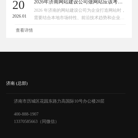
20
2026年济南网站建设公司做网站应该考虑哪些因素？
GEO竞争，是认知价值的竞争，是合规实力的竞
2026 年济南的网站建设公司为企业打造网站时，
争，更是为客户创造实际商业价值的竞争。
2026.01
需要结合本地市场特性、前沿技术趋势和企业实
际转化需求，重点考虑以下七大核心因素，才能
查看详情
让网站不仅 “好看”，更能 “好用、好转化”。1，
本地化 GEO 优化适配济南企业（尤其是工业、
医疗、餐饮等本地服务型行业）的核心需求是获
取本地流量，因此网站建设必须深度绑定 GEO
优化逻辑。建站时要预留本地关键词布局入口，
比如首页、产品页植入 “济南 XX 设备厂
济南 (总部)
济南市历城区花园东路力高国际10号办公楼20层
400-888-1907
13370585663（同微信）