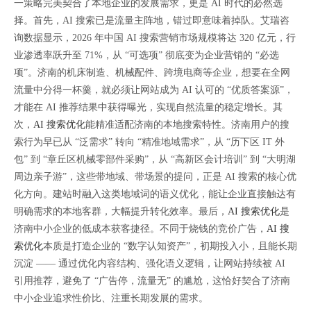
一策略完美契合了本地企业的发展需求，更是 AI 时代的必然选
择。首先，AI 搜索已是流量主阵地，错过即意味着掉队。艾瑞咨
询数据显示，2026 年中国 AI 搜索营销市场规模将达 320 亿元，行
业渗透率跃升至 71%，从 “可选项” 彻底变为企业营销的 “必选
项”。济南的机床制造、机械配件、跨境电商等企业，想要在全网
流量中分得一杯羹，就必须让网站成为 AI 认可的 “优质答案源”，
才能在 AI 推荐结果中获得曝光，实现自然流量的稳定增长。其
次，
AI 搜索优化
能精准适配济南的本地搜索特性。济南用户的搜
索行为早已从 “泛需求” 转向 “精准地域需求”，从 “历下区 IT 外
包” 到 “章丘区机械零部件采购”，从 “高新区会计培训” 到 “大明湖
周边亲子游”，这些带地域、带场景的提问，正是 AI 搜索的核心优
化方向。建站时融入这类地域词的语义优化，能让企业直接触达有
明确需求的本地客群，大幅提升转化效率。最后，
AI 搜索优化
是
济南中小企业的低成本获客捷径。不同于烧钱的竞价广告，
AI 搜
索优化
本质是打造企业的 “数字认知资产”，初期投入小，且能长期
沉淀 —— 通过优化内容结构、强化语义逻辑，让网站持续被 AI
引用推荐，避免了 “广告停，流量无” 的尴尬，这恰好契合了济南
中小企业追求性价比、注重长期发展的需求。