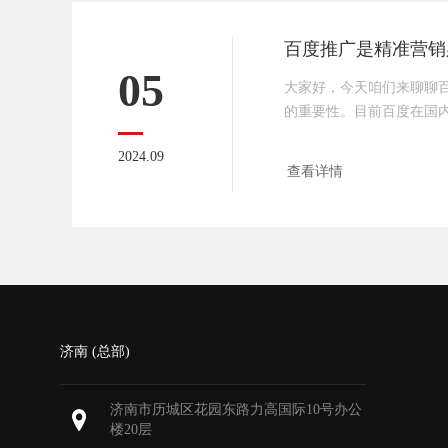
Google Keyword Planner、
05
大家好，今天咱们来聊聊
的重要性。目前百度在国
第一名，而且占据了80%
2024.09
业选择搜索引擎推广的时
查看详情
几年短视频的兴起，很多
上，但是大家不要忽略一
视频是给不了你的。那什
先就是生产制造行业，如
我基本上都是先百度找一
济南 (总部)
济南市历城区花园东路力高国际10号办公
楼20层