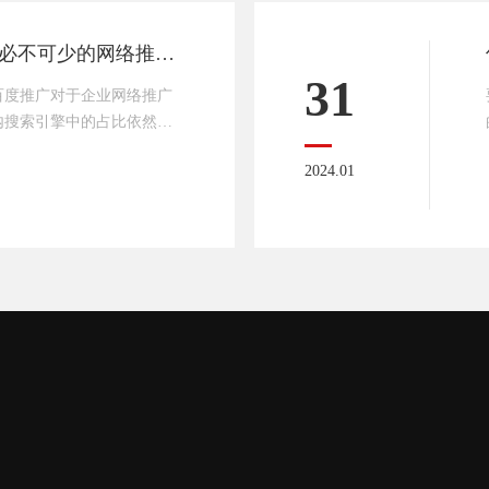
SEMrush
百度推广是精准营销必不可少的网络推广方式
31
百度推广对于企业网络推广
内搜索引擎中的占比依然是
以上的市场份额。大部分企
2024.01
候，首选就是百度。随着这
企业把重点放到了短视频
个问题，找精准的答案，短
么行业适合百度推广呢？首
果我想购买一些机械设备，
下机械设备