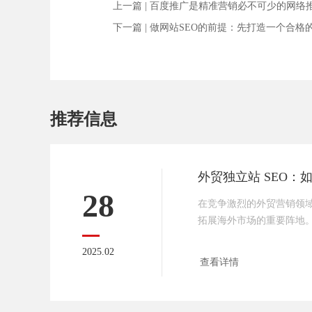
上一篇 |
百度推广是精准营销必不可少的网络
下一篇 |
做网站SEO的前提：先打造一个合格
推荐信息
28
在竞争激烈的外贸营销领
拓展海外市场的重要阵地。
化），则是让你的独立站
2025.02
量。接下来，传承网络就
查看详情
好谷歌SEO 的关键要点
关键词是用户搜索的核心
SEO 这场战役中占据了