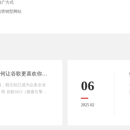
推广方式
的营销型网站
外贸独立站 SEO：如何让谷歌更喜欢你的网站
06
域，独立站已成为众多企业
而 谷歌SEO（搜索引擎优
在谷歌搜索中获取更大的流
2025.02
为你详细剖析外贸独立站做
。精准关键词研究：瞄准靶心
，选对关键词，就相当于在
有利地形。利用专业工具，如