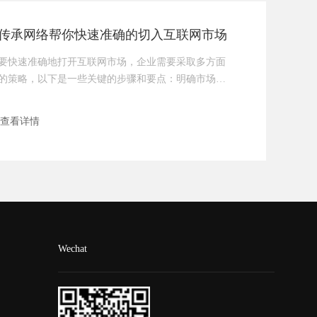
流量，进而实现转化。但如果你的网站本身不具备营
销能力，即使流量来了
传承网络帮你快速准确的切入互联网市场
要快速准确地打开互联网市场，企业需要采取多方面
的策略，以下是一些关键的步骤和要点：明确市场定
位和目标受众：在进入互联网市场之前，企业需要明
确自己的市场定位和目标受众，了解他们的需求、兴
查看详情
趣和消费习惯。这有助于企业制定更加精准的营销策
略和创意，提高转化率和用户满意度。建立专业网站
和移动应用：企业需要建立自己的官方网站和移动应
用，作为与用户互动和展示产品或服务的平台。网站
和移动应用需要具备高度的可访问性
Wechat