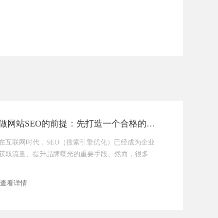
做网站SEO的前提：先打造一个合格的营销型网站
在互联网时代，SEO（搜索引擎优化）已经成为企业
获取流量、提升品牌曝光的重要手段。然而，很多企
业在做SEO时，往往忽略了一个最基础却至关重要的
前提——**拥有一个合格的营销型网站**。没有这个
查看详情
基础，再高超的SEO技巧也如同空中楼阁，难以实现
真正的转化和增长。为什么SEO的前提是营销型网
站？SEO的最终目标是什么？是让网站获得更多自然