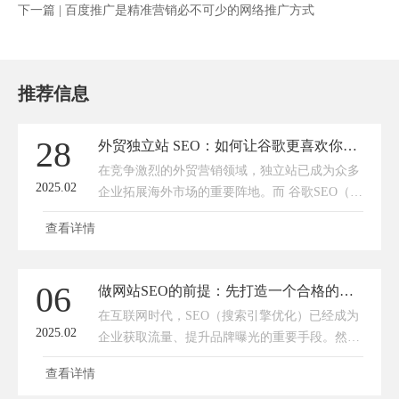
下一篇 |
百度推广是精准营销必不可少的网络推广方式
推荐信息
28
外贸独立站 SEO：如何让谷歌更喜欢你的网站
在竞争激烈的外贸营销领域，独立站已成为众多
2025.02
企业拓展海外市场的重要阵地。而 谷歌SEO（搜
索引擎优化），则是让你的独立站在谷歌搜索中
查看详情
获取更大的流量。接下来，传承网络就为你详细
剖析外贸独立站做好谷歌SEO 的关键要点。精准
关键词研究：瞄准靶心关键词是用户搜索的核
06
做网站SEO的前提：先打造一个合格的营销型网站
心，选对关键词，就相当于在 SEO 这场战役中
在互联网时代，SEO（搜索引擎优化）已经成为
占据了有利地形。利用专业工具，如 Google
2025.02
企业获取流量、提升品牌曝光的重要手段。然
Keyword Planner、SEMrush
而，很多企业在做SEO时，往往忽略了一个最基
查看详情
础却至关重要的前提——**拥有一个合格的营销