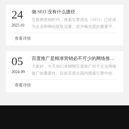
型网站**。没有这个基础，再高超的SEO技巧也
如同空中楼阁，难以实现真正的转化和增长。为
24
做 SEO 没有什么捷径
什么SEO的前提是营销型网站？SEO的最终目标
互联网营销时代，搜索引擎优化（SEO）已经成
是什么？是让网站获得更多自然流量，进而实现
2025.01
为企业和网站获取流量、提升曝光度的重要手
转化。但如果你的网站本身不具备营销能力，即
段。然而，很多人都在寻找做 SEO 的捷径，希
使流量来了
查看详情
望能快速提升网站排名，获得大量流量。但实际
上，做 SEO 并没有什么捷径可走。如果你想长
期的去做好搜索引擎优化（SEO），那就要遵循
05
百度推广是精准营销必不可少的网络推广方式
搜索引擎的规则，而并不是一味地追求快速、省
大家好，今天咱们来聊聊百度推广对于企业网络
事。SEO 的核心原理是通过优化网站内容、结构
2024.09
推广的重要性。目前百度在国内搜索引擎中的占
和外部链接等因素，让搜索引擎更好地理解和索
比依然是第一名，而且占据了80%以上的市场份
引网站，
查看详情
额。大部分企业选择搜索引擎推广的时候，首选
就是百度。随着这几年短视频的兴起，很多企业
把重点放到了短视频上，但是大家不要忽略一个
问题，找精准的答案，短视频是给不了你的。那
什么行业适合百度推广呢？首先就是生产制造行
业，如果我想购买一些机械设备，我基本上都是
先百度找一下机械设备